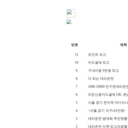
번호
제목
11
포인트 되고
10
카드결제 되고
9
구내이동 9천원 되고
8
다 되는 대리운전
7
1688-19000 만구천대리운
6
모든신용카드결제 OK, 현
5
서울 경기 전지역 어디서나 16
4
<서울,경기 각구내1만원>
3
대리운전 법제화 추진현황
2
대리운전 이젠 믿고의뢰할 