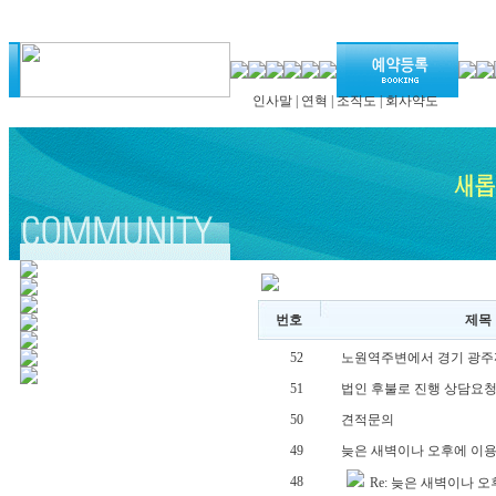
인사말
|
연혁
|
조직도
|
회사약도
번호
제목
52
노원역주변에서 경기 광
51
법인 후불로 진행 상담요
50
견적문의
49
늦은 새벽이나 오후에 이
48
Re: 늦은 새벽이나 