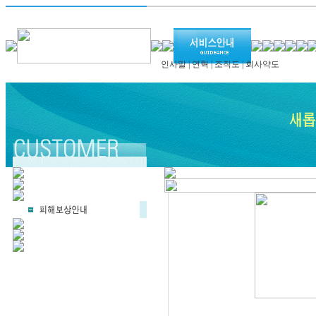
인사말
|
연혁
|
조직도
|
회사약도